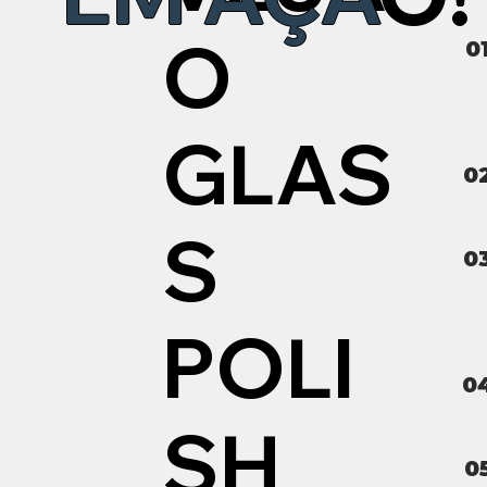
O
0
GLAS
0
S
0
POLI
0
SH
0