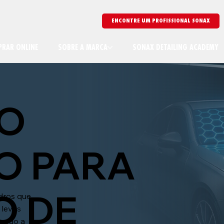
ENCONTRE UM PROFISSIONAL SONAX
RAR ONLINE
SOBRE A MARCA
SONAX DETAILING ACADEMY
TO
CO PARA
O DE
dros que
 leves
rando a