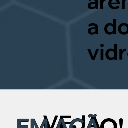
arê
a d
vidr
VEJA
EM AÇÃ
O!