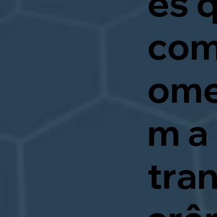
es 
com
ome
m a
tra