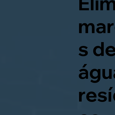
Eli
mar
s d
águ
res