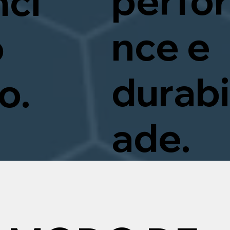
perfo
nci
nce e
o
durabi
o.
ade.