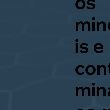
os
min
is e
con
min