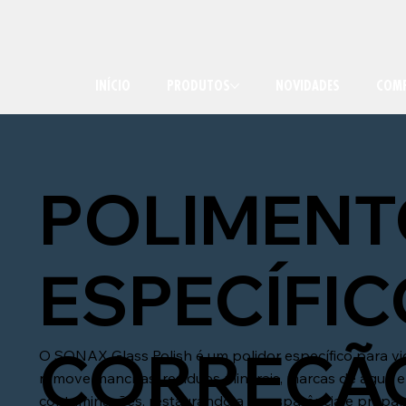
INÍCIO
PRODUTOS
NOVIDADES
COMP
POLIMEN
ESPECÍFI
CORREÇÃ
O SONAX Glass Polish é um polidor específico para vi
remove manchas, resíduos minerais, marcas de água e
contaminações, restaurando a transparência e prepa