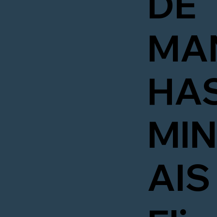
DE
MA
HA
MI
AIS