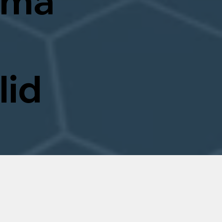
rma
lid