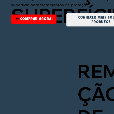
superfície para tratamentos de proteção.
SUPERFÍCI
CONHECER MAIS SO
PRODUTO!
RE
ÇÃ