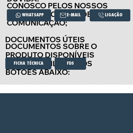
CONOSCO PELOS NOSSOS
PRINCIPAIS CANAIS DE
WHATSAPP
E-MAIL
COMUNICAÇÃO;
DOCUMENTOS ÚTEIS
DOCUMENTOS SOBRE O
PRODUTO DISPONÍVEIS
PARA DOWNLOAD NOS
FICHA TÉCNICA
FDS
BOTÕES ABAIXO: