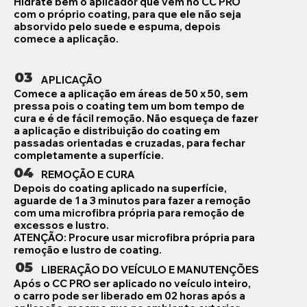
Hidrate bem o aplicador que vem no CC PRO
com o próprio coating, para que ele não seja
absorvido pelo suede e espuma, depois
comece a aplicação.
03
APLICAÇÃO
Comece a aplicação em áreas de 50 x 50, sem
pressa pois o coating tem um bom tempo de
cura e é de fácil remoção. Não esqueça de fazer
a aplicação e distribuição do coating em
passadas orientadas e cruzadas, para fechar
completamente a superfície.
04
REMOÇÃO E CURA
Depois do coating aplicado na superfície,
aguarde de 1 a 3 minutos para fazer a remoção
com uma microfibra própria para remoção de
excessos e lustro.
ATENÇÃO: Procure usar microfibra própria para
remoção e lustro de coating.
05
LIBERAÇÃO DO VEÍCULO E MANUTENÇÕES
Após o CC PRO ser aplicado no veículo inteiro,
o carro pode ser liberado em 02 horas após a