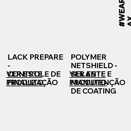
#
W
E
A
R
E
S
O
N
A
LACK PREPARE
POLYMER
-
NETSHIELD -
VER ESTE
VER ESTE
CONTROLE DE
SELANTE E
PRODUTO
PRODUTO
FINALIZAÇÃO
MANUTENÇÃO
DE COATING