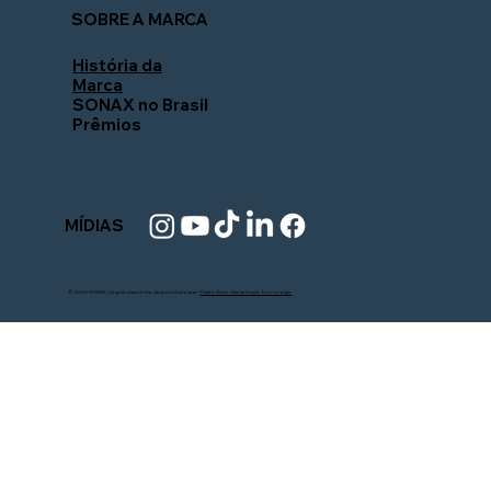
SOBRE A MARCA
História da
Marca
SONAX no Brasil
Prêmios
MÍDIAS
© 2025 SONAX. Orgulhosamente desenvolvido por
Pistão Web - Marketing e Tecnologia.