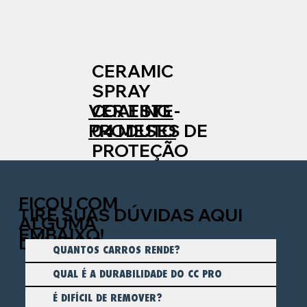
CERAMIC
SPRAY
VER ESTE
COATING -
PRODUTO
04 MESES DE
PROTEÇÃO
FICOU COM
TIRE SUAS DÚVIDAS AQUI
ALGUMA
EMBAIXO!
DÚVIDA!?
QUANTOS CARROS RENDE?
QUAL É A DURABILIDADE DO CC PRO
É DIFÍCIL DE REMOVER?