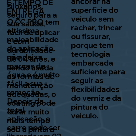
ancorar na
E TEMPO DE
siloxanos,
superfície do
ENTREGA
seguro para a
veículo sem
O CC PRO tem
sua saúde,
rachar, trincar
altíssima
fácil de aplicar
ou fissurar,
maleabilidade
e com
porque tem
de aplicação,
durabilidade
tecnologia
não deixa
de 04 anos, e
embarcada
marcas de
sendo usada
suficiente para
água e é muito
as formas de
seguir as
fácil a sua
manutenção
flexibilidades
remoção.
adequadas, o
do verniz e da
Depois da
coating pode
pintura do
total
durar muito
veículo.
aplicação, o
mais tempo
carro pode ser
sob a pintura