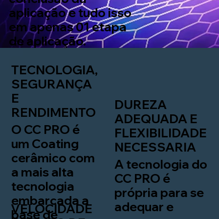
aplicação
e tudo isso
em apenas 01 etapa
de aplicação.
TECNOLOGIA,
SEGURANÇA
E
DUREZA
RENDIMENTO
ADEQUADA E
O CC PRO é
FLEXIBILIDADE
um Coating
NECESSARIA
cerâmico com
A tecnologia do
a mais alta
CC PRO é
tecnologia
própria para se
embarcada a
adequar e
VELOCIDADE
base de