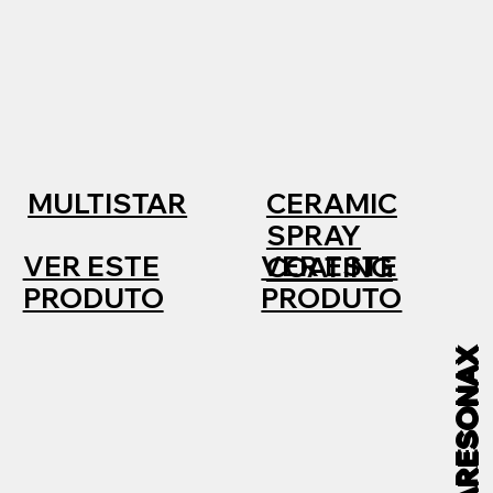
MULTISTAR
CERAMIC
SPRAY
VER ESTE
VER ESTE
COATING
PRODUTO
PRODUTO
#WEARESONAX