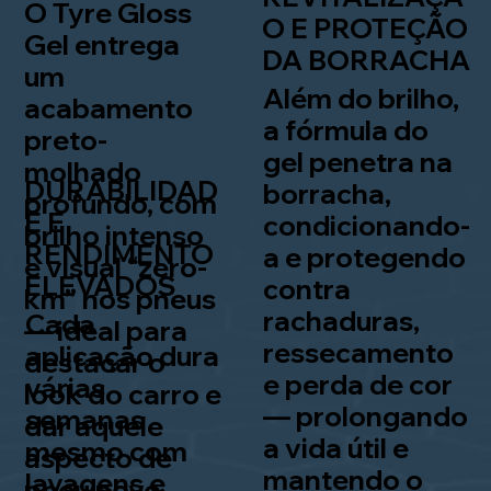
O Tyre Gloss
O E PROTEÇÃO
Gel entrega
DA BORRACHA
um
Além do brilho,
acabamento
a fórmula do
preto-
gel penetra na
molhado
DURABILIDAD
borracha,
profundo, com
E E
condicionando-
brilho intenso
RENDIMENTO
a e protegendo
e visual “zero-
ELEVADOS
contra
km” nos pneus
rachaduras,
Cada
— ideal para
ressecamento
aplicação dura
destacar o
e perda de cor
várias
look do carro e
— prolongando
semanas
dar aquele
a vida útil e
mesmo com
aspecto de
mantendo o
lavagens e
pneu novo.