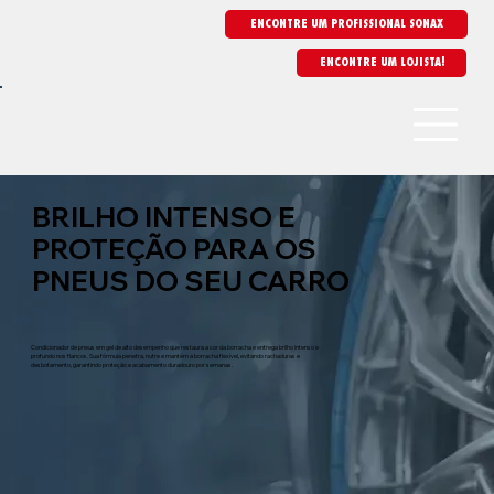
ENCONTRE UM PROFISSIONAL SONAX
BRILHO INTENSO E
PROTEÇÃO PARA OS
PNEUS DO SEU CARRO
Condicionador de pneus em gel de alto desempenho que restaura a cor da borracha e entrega brilho intenso e
profundo nos flancos. Sua fórmula penetra, nutre e mantém a borracha flexível, evitando rachaduras e
desbotamento, garantindo proteção e acabamento duradouro por semanas.