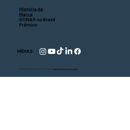
História da
Marca
SONAX no Brasil
Prêmios
MÍDIAS
© 2025 SONAX. Orgulhosamente desenvolvido por
Pistão Web - Marketing e Tecnologia.