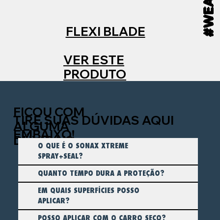
FLEXI BLADE
VER ESTE
PRODUTO
FICOU COM
TIRE SUAS DÚVIDAS AQUI
ALGUMA
EMBAIXO!
DÚVIDA!?
O QUE É O SONAX XTREME
SPRAY+SEAL?
QUANTO TEMPO DURA A PROTEÇÃO?
EM QUAIS SUPERFÍCIES POSSO
APLICAR?
POSSO APLICAR COM O CARRO SECO?