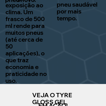
pneu saudável
exposição ao
por mais
clima. Um
tempo.
frasco de 500
ml rende para
muitos pneus
(até cerca de
50
aplicações), o
que traz
economia e
praticidade no
uso.
VEJA O TYRE
GLOSS GEL
EM AÇÃO!