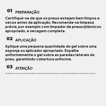
01
PREPARAÇÃO
Certifique-se de que os pneus estejam bem limpos e
secos antes da aplicação. Recomenda-se limpeza
prévia, por exemplo com limpador de pneus/plásticos
apropriado, e secagem completa.
02
APLICAÇÃO
Aplique uma pequena quantidade de gel sobre uma
esponja ou aplicador apropriado. Espalhe
uniformemente o gel sobre as paredes laterais do
pneu, garantindo cobertura uniforme.
03
ATENÇÃO
Não aplicar sobre o sulco do pneu (banda de rodagem), sistema de freios ou piso, para evitar riscos de deslizamento. Agite antes de usar. Proteja do sol e do frio.