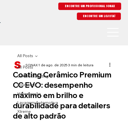
ENCONTRE UM PROFISSIONAL SONAX
All Posts
SONAX
1 de ago. de 2025
3 min de leitura
All Posts
Coating Cerâmico Premium
Ceramic Coating
CC EVO: desempenho
Polimento
máximo em brilho e
Higienização
Lavagem Automotiva
durabilidade para detailers
Xtreme
de alto padrão