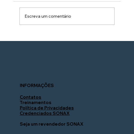
Escreva um comentário
Guia completo da linha de coating cerâmic
SONAX: qual é o ideal para seu perfil de
aplicação?
INFORMAÇÕES
Contatos
Treinamentos
Política de Privacidades
Credenciados SONAX
Seja um revendedor SONAX