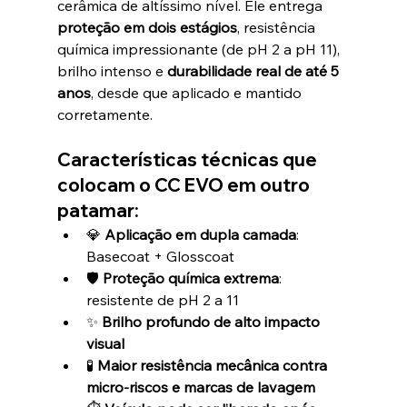
cerâmica de altíssimo nível. Ele entrega 
proteção em dois estágios
, resistência 
química impressionante (de pH 2 a pH 11), 
brilho intenso e 
durabilidade real de até 5 
anos
, desde que aplicado e mantido 
corretamente.
Características técnicas que 
colocam o CC EVO em outro 
patamar:
💎 
Aplicação em dupla camada
: 
Basecoat + Glosscoat
🛡️ 
Proteção química extrema
: 
resistente de pH 2 a 11
✨ 
Brilho profundo de alto impacto 
visual
🧪 
Maior resistência mecânica contra 
micro-riscos e marcas de lavagem