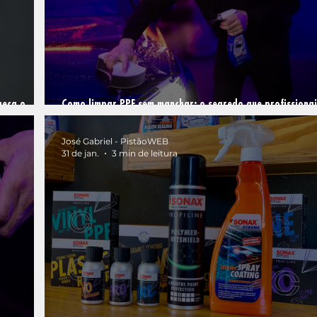
heça o
Como limpar PPF sem manchar: o segredo que profissionai
detalhamento utilizam
José Gabriel - PistãoWEB
31 de jan.
3 min de leitura