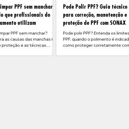
limpar PPF sem manchar: o
Pode Polir PPF? Guia técnico
o que profissionais do
para correção, manutenção e
amento utilizam
proteção de PPF com SONAX
impar PPF sem manchar?
Pode polir PPF? Entenda os limite
ra as causas das manchas no
PPF, quando o polimento é indica
e proteção e as técnicas
como proteger corretamente co
as de limpeza e manutenção
produtos SONAX, incluindo
dutos específicos para PPF.
manutenção, preparação e coatin
cerâmico Vinyl + PPF.