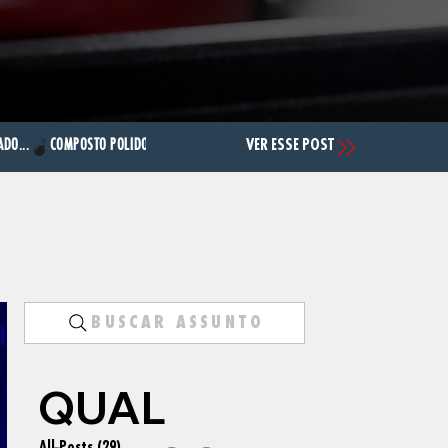
DO...
BUSCAR ASSUNTO
QUAL
All Posts
(29)
29 posts