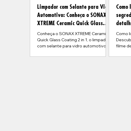
Limpador com Selante para Vidro
Como 
Automotivo: Conheça o SONAX
segred
XTREME Ceramic Quick Glass
detalh
Coating 2 in 1
Conheça o SONAX XTREME Ceramic
Como l
Quick Glass Coating 2 in 1, o limpador
Descub
com selante para vidro automotivo
filme d
que limpa, protege, repele água e
corret
oferece cura imediata com até 6
com pro
semanas de durabilidade.