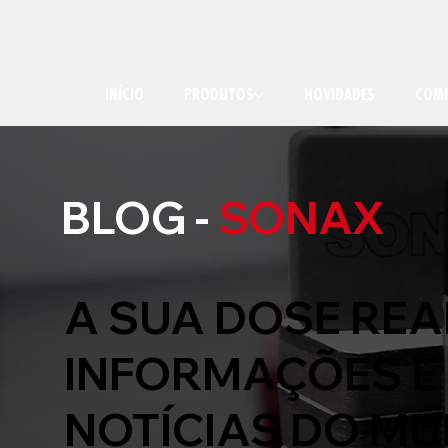
INÍCIO
PRODUTOS
NOVIDADES
COMP
BLOG -
SONAX
A SUA DOSE REA
INFORMAÇÕES E
NOTÍCIAS DO M