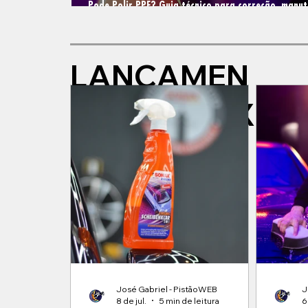
Pode Polir PPF? Guia técnico para correção, manut
proteção de PPF com SONAX
LANÇAMEN
TOS SONAX
José Gabriel - PistãoWEB
J
8 de jul.
5 min de leitura
6