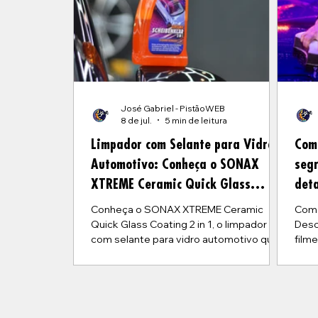
José Gabriel - PistãoWEB
8 de jul.
5 min de leitura
Limpador com Selante para Vidro
Com
Automotivo: Conheça o SONAX
segr
XTREME Ceramic Quick Glass
det
Coating 2 in 1
Conheça o SONAX XTREME Ceramic
Como
Quick Glass Coating 2 in 1, o limpador
Desc
com selante para vidro automotivo que
film
limpa, protege, repele água e oferece
de l
cura imediata com até 6 semanas de
espe
durabilidade.