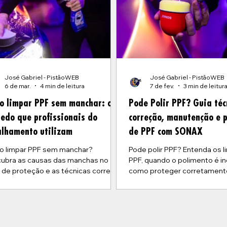
José Gabriel - PistãoWEB
José Gabriel - PistãoWEB
6 de mar.
4 min de leitura
7 de fev.
3 min de leitur
o limpar PPF sem manchar: o
Pode Polir PPF? Guia téc
edo que profissionais do
correção, manutenção e 
alhamento utilizam
de PPF com SONAX
 limpar PPF sem manchar?
Pode polir PPF? Entenda os l
ubra as causas das manchas no
PPF, quando o polimento é i
e de proteção e as técnicas corretas
como proteger corretamen
impeza e manutenção com produtos
produtos SONAX, incluindo 
cíficos para PPF.
preparação e coating cerâmi
PPF.