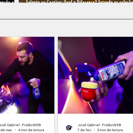
enção e
Selante ou Coating: Qual a Diferença? Entenda as soluçõe
proteção da linha SONAX
osé Gabriel - PistãoWEB
José Gabriel - PistãoWEB
 de mar.
4 min de leitura
7 de fev.
3 min de leitura