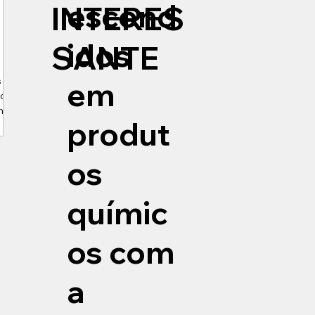
escond
INTERES
idos
SANTE
s do
em
do e
m
produt
g
os
químic
os com
a