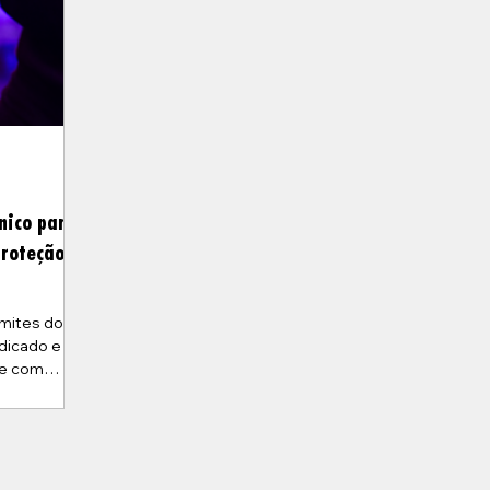
a
nico para
proteção
imites do
ndicado e
te com
manutenção,
co Vinyl +