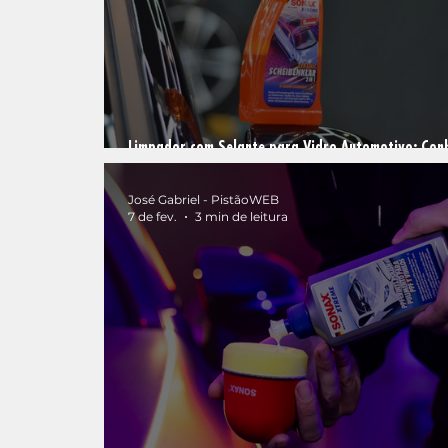
Limpador com Selante para Vidro Automotivo: Con
SONAX XTREME Ceramic Quick Glass Coating 2 in 1
José Gabriel - PistãoWEB
7 de fev.
3 min de leitura