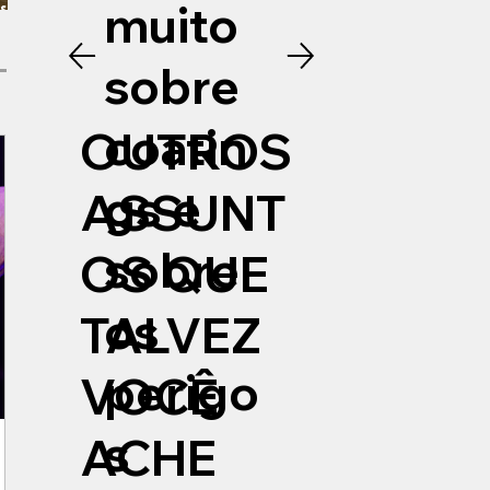
muito
s de
sobre
coatin
OUTROS
gs e
ASSUNT
sobre
OS QUE
os
TALVEZ
perigo
VOCÊ
s
ACHE