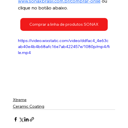
www.sonaxbrasil.com.br/comprar-onlie
 ou 
clique no botão abaixo.
Comprar a linha de produtos SONAX
https://video.wixstatic.com/video/ddfac4_4e63c
ab40e4b4b68afc16e7ab422457e/1080p/mp4/fi
le.mp4
Xtreme
Ceramic Coating