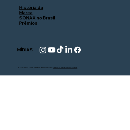
História da
Marca
SONAX no Brasil
Prêmios
MÍDIAS
© 2025 SONAX. Orgulhosamente desenvolvido por
Pistão Web - Marketing e Tecnologia.