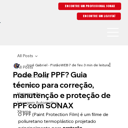
ENCONTRE UM PROFISSIONAL SONAX
All Posts
José Gabriel - PistãoWEB
7 de fev.
3 min de leitura
All Posts
Pode Polir PPF? Guia
Ceramic Coating
técnico para correção,
Polimento
manutenção e proteção de
Higienização
Lavagem Automotiva
PPF com SONAX
Xtreme
O PPF (Paint Protection Film) é um filme de 
poliuretano termoplástico projetado 
principalmente para 
proteção 