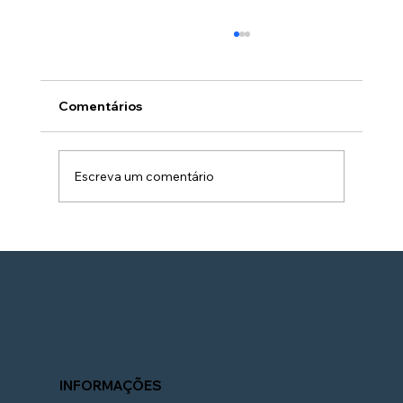
Comentários
Escreva um comentário
Sonax Xtreme: O Guia Definitivo para
Estética Automotiva de Nível
Profissional na Sua Garagem
INFORMAÇÕES