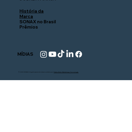
História da
Marca
SONAX no Brasil
Prêmios
MÍDIAS
© 2025 SONAX. Orgulhosamente desenvolvido por
Pistão Web - Marketing e Tecnologia.