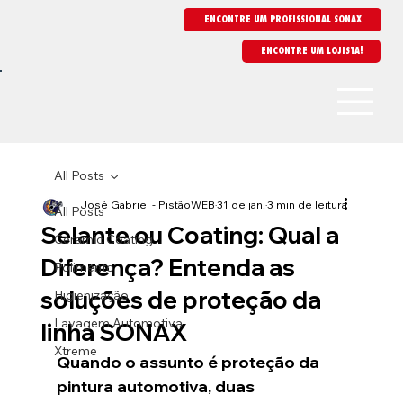
ENCONTRE UM PROFISSIONAL SONAX
All Posts
José Gabriel - PistãoWEB
31 de jan.
3 min de leitura
All Posts
Selante ou Coating: Qual a
Ceramic Coating
Diferença? Entenda as
Polimento
soluções de proteção da
Higienização
Lavagem Automotiva
linha SONAX
Xtreme
Quando o assunto é proteção da 
pintura automotiva, duas 