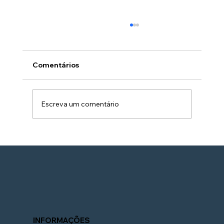
Comentários
Escreva um comentário
Você sabe qual é a melhor proteção
cerâmica automotiva? Guia simples
para hobbystas e entusiastas
INFORMAÇÕES