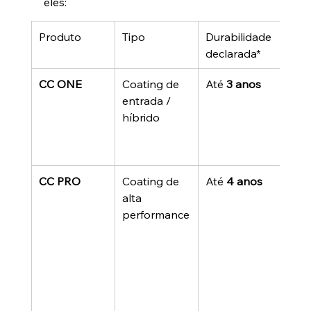
eles:
Produto
Tipo
Durabilidade 
Obs
declarada*
 pri
CC ONE
Coating de 
Até 
3 anos
Apli
entrada / 
em 1
híbrido
libe
veíc
h.
CC PRO
Coating de 
Até 
4 anos
Cura
alta 
(2 h
performance
exce
resi
quím
2–10
bril
inte