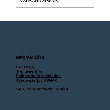
Escreva um comentário
Coating ou Vitrificador? Qual
escolher: vitrificador de entrada ou
coating premium?
INFORMAÇÕES
Contatos
Treinamentos
Política de Privacidades
Credenciados SONAX
Seja um revendedor SONAX