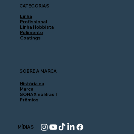
CATEGORIAS
Linha
Profissional
Linha Hobbista
Polimento
Coatings
SOBRE A MARCA
História da
Marca
SONAX no Brasil
Prêmios
MÍDIAS