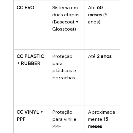
CC EVO
Sistema em 
Até 
60 
Exce
duas etapas 
meses
 (5 
resi
(Basecoat + 
anos)
quí
Glosscoat)
ânic
aca
pre
CC PLASTIC 
Proteção 
Até 
2 anos
Des
+ RUBBER
para 
o pa
plásticos e 
anc
borrachas
supe
flexí
com
borr
CC VINYL + 
Proteção 
Aproximada
Flexí
PPF
para vinil e 
mente 
15 
idea
PPF
meses
pelí