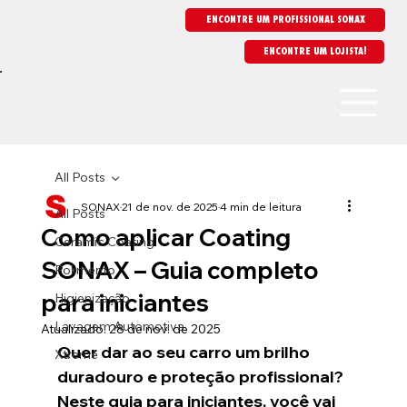
ENCONTRE UM PROFISSIONAL SONAX
All Posts
SONAX
21 de nov. de 2025
4 min de leitura
All Posts
Como aplicar Coating
Ceramic Coating
SONAX – Guia completo
Polimento
para iniciantes
Higienização
Lavagem Automotiva
Atualizado:
28 de nov. de 2025
Quer dar ao seu carro um brilho 
Xtreme
duradouro e proteção profissional? 
Neste guia para iniciantes, você vai 