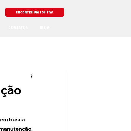
CONTATOS
BLOG
eção
uem busca 
 manutenção. 