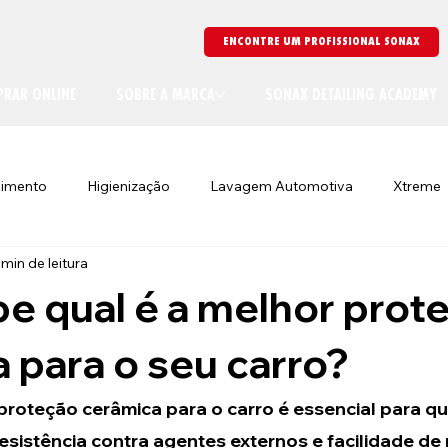
ENCONTRE UM PROFISSIONAL SONAX
RAR ONLINE
SOBRE A MARCA
SONAX DETAILING ACADEMY
limento
Higienização
Lavagem Automotiva
Xtreme
 min de leitura
e qual é a melhor prot
 para o seu carro?
proteção cerâmica para o carro é essencial para q
resistência contra agentes externos e facilidade de