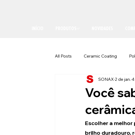
INÍCIO
PRODUTOS
NOVIDADES
COMP
All Posts
Ceramic Coating
Po
SONAX
2 de jan.
4
Você sab
cerâmica
Escolher a melhor 
brilho duradouro, 