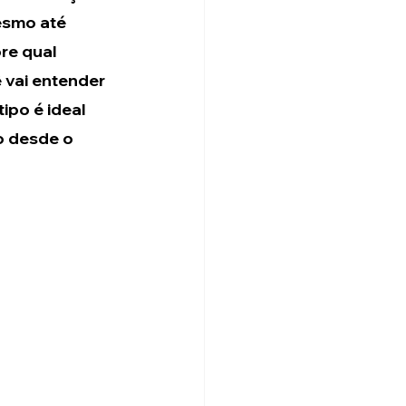
smo até 
re qual 
 vai entender 
ipo é ideal 
o desde o 