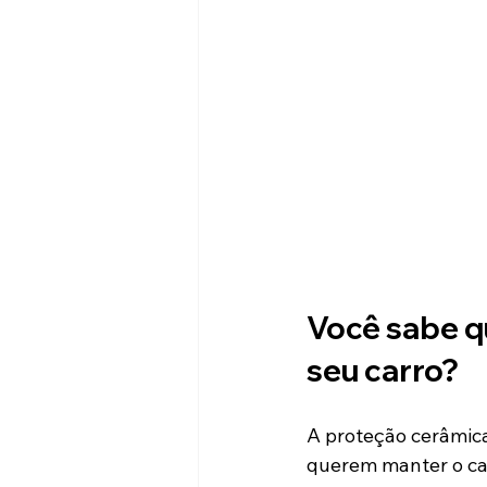
Você sabe qu
seu carro?
A proteção cerâmica
querem manter o car