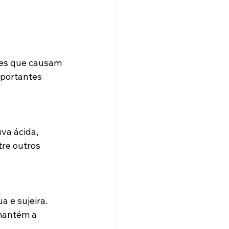
tes que causam 
mportantes 
va ácida, 
tre outros 
 e sujeira. 
mantém a 