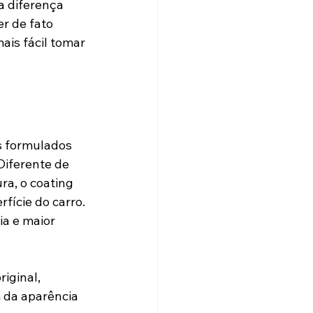
a diferença 
r de fato 
is fácil tomar 
s formulados 
Diferente de 
a, o coating 
ície do carro. 
ia e maior 
iginal, 
 da aparência 