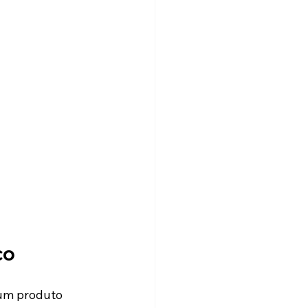
co
 um produto 