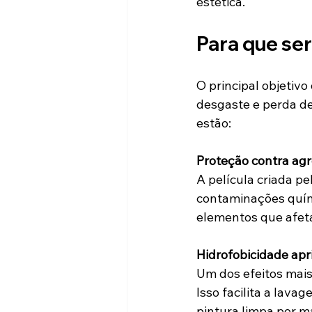
estética.
Para que se
O principal objetiv
desgaste e perda de
estão:
Proteção contra ag
A película criada pe
contaminações químic
elementos que afet
Hidrofobicidade ap
Um dos efeitos mais 
Isso facilita a lav
pintura limpa por m