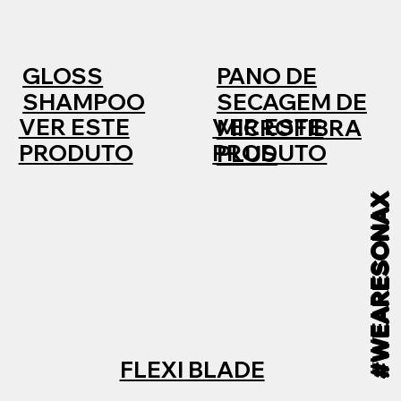
GLOSS
PANO DE
SHAMPOO
SECAGEM DE
VER ESTE
VER ESTE
MICROFIBRA
PRODUTO
PRODUTO
PLUS
#WEARESONAX
FLEXI BLADE