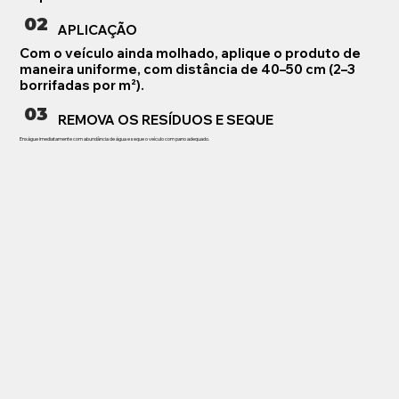
02
APLICAÇÃO
Com o veículo ainda molhado, aplique o produto de
maneira uniforme, com distância de 40–50 cm (2–3
borrifadas por m²).
03
REMOVA OS RESÍDUOS E SEQUE
Enxágue imediatamente com abundância de água e seque o veículo com pano adequado.