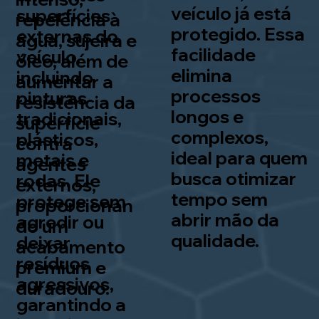
veículo já está
superfícies
repelência à
protegido. Essa
externas do
água, sujeira e
facilidade
veículo,
óleo, além de
elimina
incluindo
aumentar a
processos
pinturas
resistência da
longos e
tradicionais,
superfície
complexos,
plásticos,
contra
ideal para quem
metais e
agentes
busca otimizar
rodas. Ele
externos,
tempo sem
protege sem
proporcionan
abrir mão da
agredir ou
do um
qualidade.
deixar
acabamento
resíduos
premium e
agressivos,
duradouro.
garantindo a