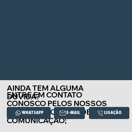
AINDA TEM ALGUMA
ENTRE EM CONTATO
DÚVIDA?
CONOSCO PELOS NOSSOS
PRINCIPAIS CANAIS DE
WHATSAPP
E-MAIL
COMUNICAÇÃO;