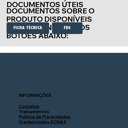
DOCUMENTOS ÚTEIS
DOCUMENTOS SOBRE O
PRODUTO DISPONÍVEIS
PARA DOWNLOAD NOS
FDS
FICHA TÉCNICA
BOTÕES ABAIXO:
INFORMAÇÕES
Contatos
Treinamentos
Política de Privacidades
Credenciados SONAX