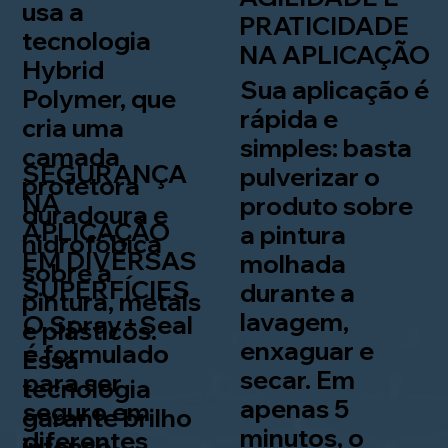
usa a
PRATICIDADE
tecnologia
NA APLICAÇÃO
Hybrid
Sua aplicação é
Polymer, que
rápida e
cria uma
simples: basta
camada
SEGURANÇA
pulverizar o
protetora
NA
produto sobre
duradoura e
APLICAÇÃO
a pintura
hidrofóbica
EM DIVERSAS
molhada
sobre a
SUPERFÍCIES
durante a
pintura, metais
lavagem,
O Spray+Seal
e plásticos.
enxaguar e
é formulado
Essa
secar. Em
para ser
tecnologia
apenas 5
seguro em
garante brilho
minutos, o
diferentes
intenso,