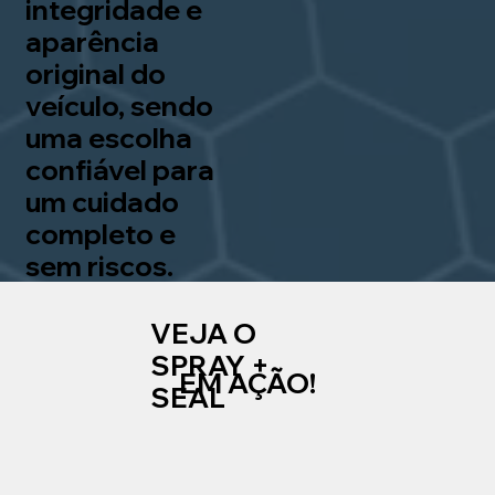
integridade e
aparência
original do
veículo, sendo
uma escolha
confiável para
um cuidado
completo e
sem riscos.
VEJA O
SPRAY +
EM AÇÃO!
SEAL