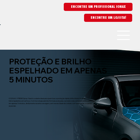
ENCONTRE UM PROFISSIONAL SONAX
PROTEÇÃO E BRILHO
ESPELHADO EM APENAS
5 MINUTOS
O SONAX XTREME Spray+Seal é o selante ideal para quem busca proteção rápida, brilho intenso e efeito
hidrorrepelente sem esforço. Com tecnologia alemã e fórmula avançada, o produto sela completamente a pintura
em apenas 5 minutos, diretamente durante a lavagem, sem necessidade de contato com aplicadores ou panos
especiais.